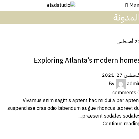
Men
المدونة
2
أغسطس
DECORATION
Exploring Atlanta’s modern home
سطس 27, 2021
By
admi
comments
Vivamus enim sagittis aptent hac mi dui a per apten
suspendisse cras odio bibendum augue rhoncus laoreet du
praesent sodales sodales...
Continue readin