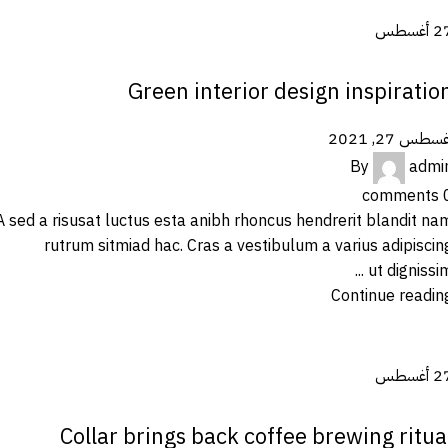
2
أغسطس
INSPIRATION
Green interior design inspiratio
سطس 27, 2021
By
admi
comments
A sed a risusat luctus esta anibh rhoncus hendrerit blandit na
rutrum sitmiad hac. Cras a vestibulum a varius adipiscin
ut dignissim ..
Continue readin
2
أغسطس
FURNITURE
Collar brings back coffee brewing ritua