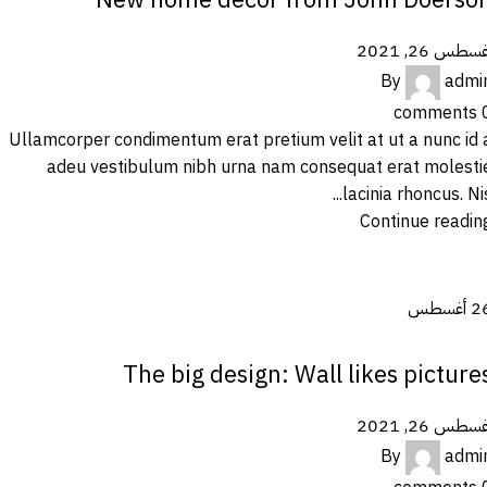
سطس 26, 2021
By
admi
comments
Ullamcorper condimentum erat pretium velit at ut a nunc id 
adeu vestibulum nibh urna nam consequat erat molesti
lacinia rhoncus. Nis..
Continue readin
2
أغسطس
DESIGN TRENDS
The big design: Wall likes picture
سطس 26, 2021
By
admi