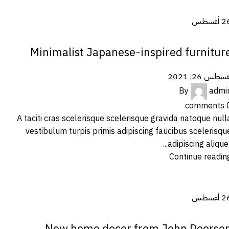
2
أغسطس
INSPIRATION
Minimalist Japanese-inspired furnitur
سطس 26, 2021
By
admi
comments
A taciti cras scelerisque scelerisque gravida natoque null
vestibulum turpis primis adipiscing faucibus scelerisqu
adipiscing aliquet..
Continue readin
2
أغسطس
DECORATION
New home decor from John Doerso